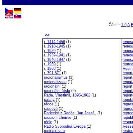
Části :
1-9
A
<<
r. 1414-1456
(1)
renes
r. 1918-1945
(1)
renes
r. 1939
(1)
renes
r. 1939-1941
(1)
renes
r. 1946-1947
(1)
renes
r. 1959
(1)
rentg
r. 1968
(1)
Repin,
r. 791-871
(1)
repor
racionalismus
(3)
repor
racionalizace
(1)
repor
racionální
(1)
repor
racionální čísla
(2)
repor
Rada, Vlastimil, 1895-1962
(1)
report
radary
(1)
repot
rádce
(1)
repre
rádcové
(1)
repro
Radecký z Radče, Jan Josef..
(1)
repro
radiační chemie
(1)
republ
rádio
(1)
resou
Rádio Svobodná Evropa
(1)
Resse
radioaktivita
restau