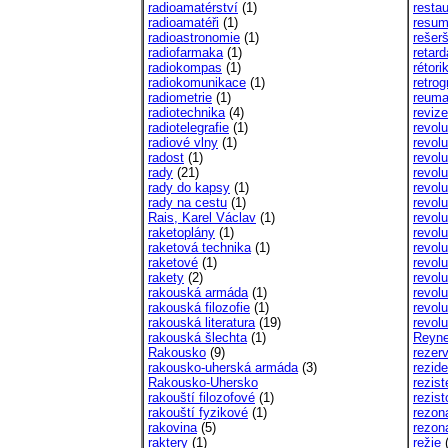
radioamatérství
(1)
resta
radioamatéři
(1)
resu
radioastronomie
(1)
rešer
radiofarmaka
(1)
retar
radiokompas
(1)
rétori
radiokomunikace
(1)
retrog
radiometrie
(1)
reuma
radiotechnika
(4)
revize
radiotelegrafie
(1)
revol
radiové vlny
(1)
revol
radost
(1)
revol
rady
(21)
revolu
rady do kapsy
(1)
revolu
rady na cestu
(1)
revol
Rais, Karel Václav
(1)
revolu
raketoplány
(1)
revol
raketová technika
(1)
revolu
raketové
(1)
revolu
rakety
(2)
revolu
rakouská armáda
(1)
revol
rakouská filozofie
(1)
revol
rakouská literatura
(19)
revol
rakouská šlechta
(1)
Reyne
Rakousko
(9)
rezer
rakousko-uherská armáda
(3)
rezid
Rakousko-Uhersko
rezis
rakouští filozofové
(1)
rezist
rakouští fyzikové
(1)
rezon
rakovina
(5)
rezon
raktery
(1)
režie
(