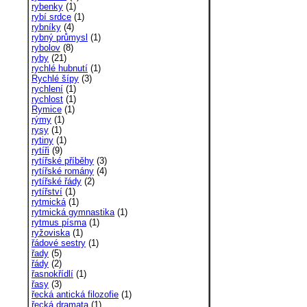
rybenky
(1)
rybí srdce
(1)
rybníky
(4)
rybný průmysl
(1)
rybolov
(8)
ryby
(21)
rychlé hubnutí
(1)
Rychlé šípy
(3)
rychlení
(1)
rychlost
(1)
Rymice
(1)
rýmy
(1)
rysy
(1)
rytiny
(1)
rytíři
(9)
rytířské příběhy
(3)
rytířské romány
(4)
rytířské řády
(2)
rytířství
(1)
rytmická
(1)
rytmická gymnastika
(1)
rytmus písma
(1)
ryžoviska
(1)
řádové sestry
(1)
řady
(5)
řády
(2)
řasnokřídlí
(1)
řasy
(3)
řecká antická filozofie
(1)
řecká dramata
(1)