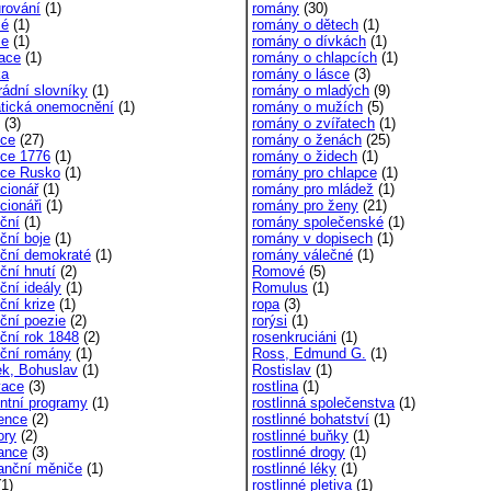
urování
(1)
romány
(30)
mé
(1)
romány o dětech
(1)
še
(1)
romány o dívkách
(1)
dace
(1)
romány o chlapcích
(1)
ka
romány o lásce
(3)
rádní slovníky
(1)
romány o mladých
(9)
tická onemocnění
(1)
romány o mužích
(5)
(3)
romány o zvířatech
(1)
uce
(27)
romány o ženách
(25)
uce 1776
(1)
romány o židech
(1)
uce Rusko
(1)
romány pro chlapce
(1)
cionář
(1)
romány pro mládež
(1)
cionáři
(1)
romány pro ženy
(21)
uční
(1)
romány společenské
(1)
ční boje
(1)
romány v dopisech
(1)
uční demokraté
(1)
romány válečné
(1)
ční hnutí
(2)
Romové
(5)
ční ideály
(1)
Romulus
(1)
ční krize
(1)
ropa
(3)
uční poezie
(2)
rorýsi
(1)
uční rok 1848
(2)
rosenkruciáni
(1)
uční romány
(1)
Ross, Edmund G.
(1)
k, Bohuslav
(1)
Rostislav
(1)
vace
(3)
rostlina
(1)
entní programy
(1)
rostlinná společenstva
(1)
tence
(2)
rostlinné bohatství
(1)
ory
(2)
rostlinné buňky
(1)
ance
(3)
rostlinné drogy
(1)
anční měniče
(1)
rostlinné léky
(1)
1)
rostlinné pletiva
(1)