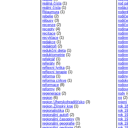
reálná čísla
(1)
rod p
reální čísla
(1)
rodáci
Réaumura
(1)
rodent
rebelie
(2)
rodiče
rébusy
(3)
rodiče
recenze
(2)
rodičo
recepty
(4)
rodina
recitace
(2)
rodin
recyklace
(1)
rodin
redakce
(1)
rodin
redaktoři
(2)
rodin
redukční dieta
(1)
rodin
reduktometrie
(1)
rodin
refektář
(1)
rodin
referáty
(5)
rodin
reflexní lyrika
(1)
rodin
reflexní terapie
(1)
rodinn
reforma
(1)
rodiny
reforma církve
(1)
rodo
reformace
(8)
rodov
reformy
(9)
rodov
regenerace
(2)
rody
(
region
(6)
roj
(2)
region Uherskohradišťsko
(3)
rojení
region Zlínský kraj
(1)
rok 1
regionalistika
(1)
rok 1
regionální autoři
(2)
rok 1
regionální časopisy
(3)
rok 1
regionální geografie
(1)
rok 1
regionální geologie
(24)
rok 1