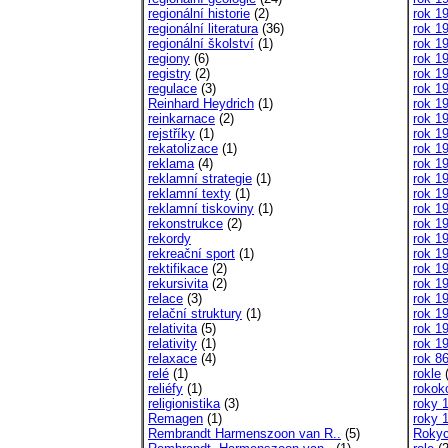
regionální historie
(2)
rok 1
regionální literatura
(36)
rok 1
regionální školství
(1)
rok 1
regiony
(6)
rok 1
registry
(2)
rok 1
regulace
(3)
rok 1
Reinhard Heydrich
(1)
rok 1
reinkarnace
(2)
rok 1
rejstříky
(1)
rok 1
rekatolizace
(1)
rok 1
reklama
(4)
rok 1
reklamní strategie
(1)
rok 1
reklamní texty
(1)
rok 1
reklamní tiskoviny
(1)
rok 1
rekonstrukce
(2)
rok 1
rekordy
rok 1
rekreační sport
(1)
rok 1
rektifikace
(2)
rok 1
rekursivita
(2)
rok 1
relace
(3)
rok 1
relační struktury
(1)
rok 1
relativita
(5)
rok 1
relativity
(1)
rok 1
relaxace
(4)
rok 8
relé
(1)
rokle
(
reliéfy
(1)
rokok
religionistika
(3)
roky 
Remagen
(1)
roky 
Rembrandt Harmenszoon van R..
(5)
Rokyc