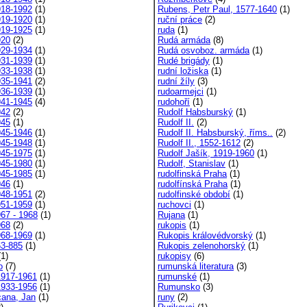
918-1992
(1)
Rubens, Petr Paul, 1577-1640
(1)
919-1920
(1)
ruční práce
(2)
919-1925
(1)
ruda
(1)
920
(2)
Rudá armáda
(8)
929-1934
(1)
Rudá osvoboz. armáda
(1)
931-1939
(1)
Rudé brigády
(1)
933-1938
(1)
rudní ložiska
(1)
935-1941
(2)
rudní žíly
(3)
936-1939
(1)
rudoarmejci
(1)
941-1945
(4)
rudohoří
(1)
942
(2)
Rudolf Habsburský
(1)
945
(1)
Rudolf II.
(2)
945-1946
(1)
Rudolf II. Habsburský, říms..
(2)
945-1948
(1)
Rudolf II., 1552-1612
(2)
945-1975
(1)
Rudolf Jašík, 1919-1960
(1)
945-1980
(1)
Rudolf, Stanislav
(1)
945-1985
(1)
rudolfinská Praha
(1)
946
(1)
rudolfínská Praha
(1)
948-1951
(2)
rudolfinské období
(1)
951-1959
(1)
ruchovci
(1)
967 - 1968
(1)
Rujana
(1)
968
(2)
rukopis
(1)
968-1969
(1)
Rukopis královédvorský
(1)
63-885
(1)
Rukopis zelenohorský
(1)
1)
rukopisy
(6)
o
(7)
rumunská literatura
(3)
1917-1961
(1)
rumunské
(1)
1933-1956
(1)
Rumunsko
(3)
ana, Jan
(1)
runy
(2)