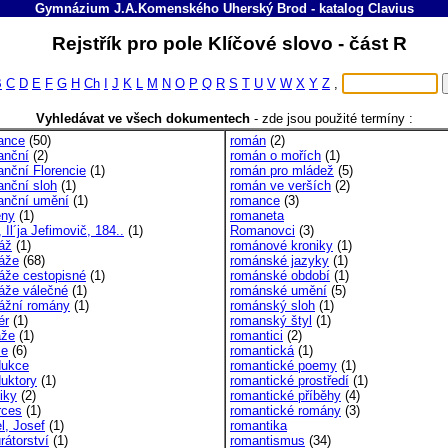
Gymnázium J.A.Komenského Uherský Brod
-
katalog
Clavius
Rejstřík pro pole Klíčové slovo - část R
B
C
D
E
F
G
H
Ch
I
J
K
L
M
N
O
P
Q
R
S
T
U
V
W
X
Y
Z
,
Vyhledávat ve všech dokumentech
-
zde jsou použité termíny :
ance
(50)
román
(2)
anční
(2)
román o mořích
(1)
anční Florencie
(1)
román pro mládež
(5)
anční sloh
(1)
román ve verších
(2)
anční umění
(1)
romance
(3)
eny
(1)
romaneta
 Il´ja Jefimovič, 184..
(1)
Romanovci
(3)
táž
(1)
románové kroniky
(1)
táže
(68)
románské jazyky
(1)
táže cestopisné
(1)
románské období
(1)
táže válečné
(1)
románské umění
(5)
tážní romány
(1)
románský sloh
(1)
ér
(1)
romanský štyl
(1)
áže
(1)
romantici
(2)
se
(6)
romantická
(1)
dukce
romantické poemy
(1)
duktory
(1)
romantické prostředí
(1)
iky
(2)
romantické příběhy
(4)
rces
(1)
romantické romány
(3)
l, Josef
(1)
romantika
rátorství
(1)
romantismus
(34)