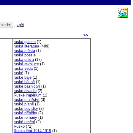
,
zpět
>>
ruská galerie
(1)
ruská literatura
(>99)
ruská města
(1)
ruská poezie
ruská próza
(17)
ruská revoluce
(1)
ruská věda
(1)
ruské
(1)
ruské báje
(1)
ruské básně
(1)
ruské básnictví
(1)
ruské divadlo
(2)
Ruské impérium
(1)
ruské malířství
(3)
ruské písně
(1)
ruské povídky
(2)
ruské příběhy
(2)
ruské romány
(1)
ruské umění
(2)
Rusko
(72)
Rusko léta 1914-1919
(1)