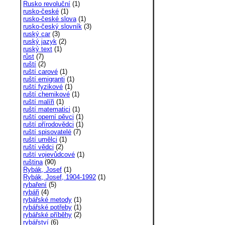
Rusko revoluční
(1)
rusko-české
(1)
rusko-české slova
(1)
rusko-český slovník
(3)
ruský car
(3)
ruský jazyk
(2)
ruský text
(1)
růst
(7)
ruští
(2)
ruští carové
(1)
ruští emigranti
(1)
ruští fyzikové
(1)
ruští chemikové
(1)
ruští malíři
(1)
ruští matematici
(1)
ruští operní pěvci
(1)
ruští přírodovědci
(1)
ruští spisovatelé
(7)
ruští umělci
(1)
ruští vědci
(2)
ruští vojevůdcové
(1)
ruština
(90)
Rybák, Josef
(1)
Rybák, Josef, 1904-1992
(1)
rybaření
(5)
rybáři
(4)
rybářské metody
(1)
rybářské potřeby
(1)
rybářské příběhy
(2)
rybářství
(6)