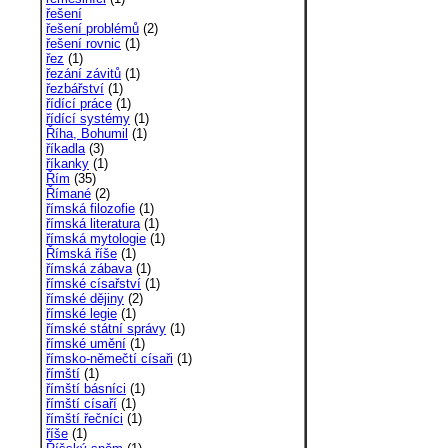
řešení
řešení problémů
(2)
řešení rovnic
(1)
řez
(1)
řezání závitů
(1)
řezbářství
(1)
řídící práce
(1)
řídící systémy
(1)
Říha, Bohumil
(1)
říkadla
(3)
říkanky
(1)
Řím
(35)
Římané
(2)
římská filozofie
(1)
římská literatura
(1)
římská mytologie
(1)
Římská říše
(1)
římská zábava
(1)
římské císařství
(1)
římské dějiny
(2)
římské legie
(1)
římské státní správy
(1)
římské umění
(1)
římsko-němečtí císaři
(1)
římští
(1)
římští básníci
(1)
římští císaří
(1)
římští řečníci
(1)
říše
(1)