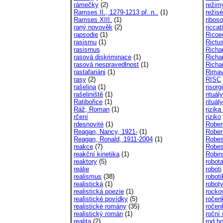
rámečky
(2)
režim
Ramses II., 1279-1213 př. n..
(1)
režisé
Ramses XIII.
(1)
ribos
raný novověk
(2)
riccat
rapsodie
(1)
Ricoe
rasismu
(1)
Rictu
rasismus
Richar
rasová diskriminace
(1)
Richar
rasová nespravedlnost
(1)
Richa
rastafariáni
(1)
Rimav
rasy
(2)
RISC
rašelina
(1)
risor
rašeliniště
(1)
rituály
Ratibořice
(1)
rituál
Ráž, Roman
(1)
rizika
rčení
riziko
rdesnovité
(1)
Rober
Reagan, Nancy, 1921-
(1)
Rober
Reagan, Ronald, 1911-2004
(1)
Robes
reakce
(7)
Robesp
reakční kinetika
(1)
Robin
reaktory
(5)
robot
reálie
roboti
realismus
(38)
roboti
realistická
(1)
robot
realistická poezie
(1)
rocko
realistické povídky
(5)
ročen
realistické romány
(35)
ročen
realistický román
(1)
roční
realita
(2)
rod h