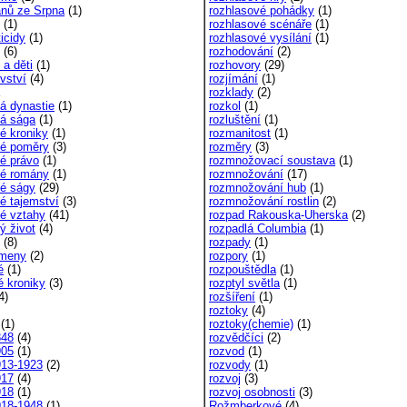
ánů ze Srpna
(1)
rozhlasové pohádky
(1)
(1)
rozhlasové scénáře
(1)
icidy
(1)
rozhlasové vysílání
(1)
(6)
rozhodování
(2)
 a děti
(1)
rozhovory
(29)
vství
(4)
rozjímání
(1)
rozklady
(2)
ná dynastie
(1)
rozkol
(1)
ná sága
(1)
rozluštění
(1)
né kroniky
(1)
rozmanitost
(1)
né poměry
(3)
rozměry
(3)
né právo
(1)
rozmnožovací soustava
(1)
né romány
(1)
rozmnožování
(17)
né ságy
(29)
rozmnožování hub
(1)
né tajemství
(3)
rozmnožování rostlin
(2)
né vztahy
(41)
rozpad Rakouska-Uherska
(2)
ý život
(4)
rozpadlá Columbia
(1)
(8)
rozpady
(1)
kmeny
(2)
rozpory
(1)
é
(1)
rozpouštědla
(1)
é kroniky
(3)
rozptyl světla
(1)
4)
rozšíření
(1)
roztoky
(4)
(1)
roztoky(chemie)
(1)
848
(4)
rozvědčíci
(2)
905
(1)
rozvod
(1)
913-1923
(2)
rozvody
(1)
917
(4)
rozvoj
(3)
918
(1)
rozvoj osobnosti
(3)
918-1948
(1)
Rožmberkové
(4)