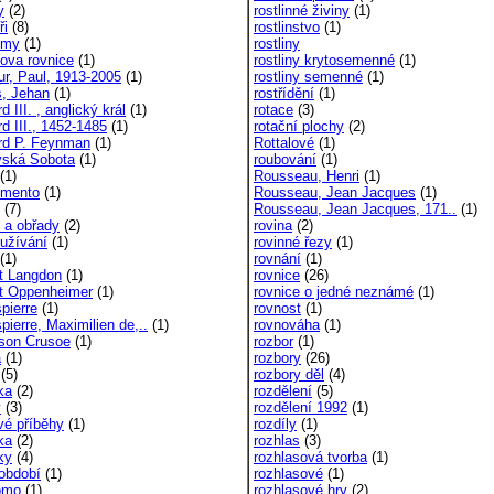
y
(2)
rostlinné živiny
(1)
ři
(8)
rostlinstvo
(1)
omy
(1)
rostliny
iova rovnice
(1)
rostliny krytosemenné
(1)
ur, Paul, 1913-2005
(1)
rostliny semenné
(1)
s, Jehan
(1)
rostřídění
(1)
d III. , anglický král
(1)
rotace
(3)
d III., 1452-1485
(1)
rotační plochy
(2)
rd P. Feynman
(1)
Rottalové
(1)
ská Sobota
(1)
roubování
(1)
(1)
Rousseau, Henri
(1)
gimento
(1)
Rousseau, Jean Jacques
(1)
(7)
Rousseau, Jean Jacques, 171..
(1)
y a obřady
(2)
rovina
(2)
 užívání
(1)
rovinné řezy
(1)
(1)
rovnání
(1)
t Langdon
(1)
rovnice
(26)
t Oppenheimer
(1)
rovnice o jedné neznámé
(1)
pierre
(1)
rovnost
(1)
ierre, Maximilien de,..
(1)
rovnováha
(1)
son Crusoe
(1)
rozbor
(1)
a
(1)
rozbory
(26)
(5)
rozbory děl
(4)
ka
(2)
rozdělení
(5)
y
(3)
rozdělení 1992
(1)
vé příběhy
(1)
rozdíly
(1)
ka
(2)
rozhlas
(3)
ky
(4)
rozhlasová tvorba
(1)
 období
(1)
rozhlasové
(1)
omo
(1)
rozhlasové hry
(2)