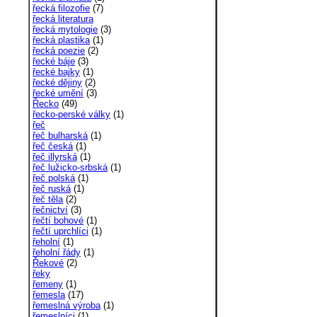
řecká filozofie
(7)
řecká literatura
řecká mytologie
(3)
řecká plastika
(1)
řecká poezie
(2)
řecké báje
(3)
řecké bajky
(1)
řecké dějiny
(2)
řecké umění
(3)
Řecko
(49)
řecko-perské války
(1)
řeč
řeč bulharská
(1)
řeč česká
(1)
řeč illyrská
(1)
řeč lužicko-srbská
(1)
řeč polská
(1)
řeč ruská
(1)
řeč těla
(2)
řečnictví
(3)
řečtí bohové
(1)
řečtí uprchlíci
(1)
řeholní
(1)
řeholní řády
(1)
Řekové
(2)
řeky
řemeny
(1)
řemesla
(17)
řemeslná výroba
(1)
řemeslníci
(1)