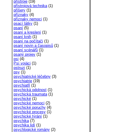
přístroje
(19)
přístrojová technika
(1)
příšery
(1)
příznaky
(4)
příznaky nemoci
(1)
psací látky
(1)
psaní
(5)
psaní a kreslení
(1)
psaní knih
(1)
psaní na počítači
(1)
psaní novin a časopisů
(1)
psaní scénářů
(1)
psaný projev
(1)
psi
(4)
Psí vojáci
(1)
pstruzi
(1)
psy
(1)
psychiatrické léčebny
(3)
psychiatrie
(19)
psychiatři
(1)
psychická odolnost
(1)
psychická traumata
(1)
psychické
(1)
psychické nemoci
(2)
psychické poruchy
(4)
psychické procesy
(1)
psychické týrání
(1)
psychika
(7)
psychika lidí
(1)
psychlogické romány
(2)