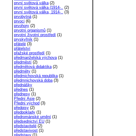
první světová válka
(2)
první světová válka (1914-..
(2)
první světová válka, 1914-..
(3)
prvobytná
(1)
prvoci
(6)
prvohory
(2)
prvotní organismů
(1)
prvotní životní prostředí
(1)
pryskyřník
(1)
přátelé
(3)
přátelství
přažské prostředí
(1)
předmanželská výchova
(1)
předměstí
(2)
předmětová didaktika
(2)
předměty
(1)
předmichovská republika
(1)
předmnichovská doba
(3)
přednášky
přednes
(1)
přednesy
(1)
Přední Asie
(2)
Přední východ
(3)
předpisy
(2)
předpoklady
(1)
předrománské umění
(1)
předsednictví EU
(1)
představitelé
(2)
představivost
(1)
představy
(1)