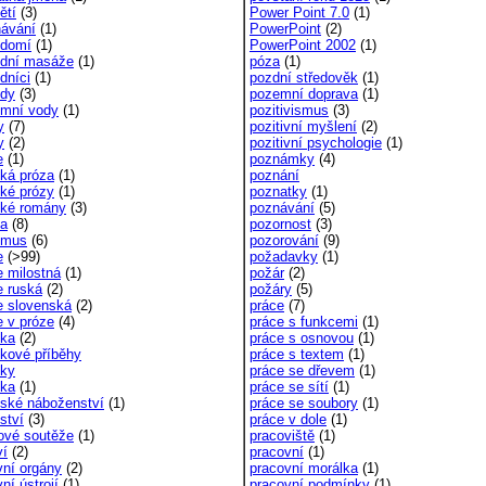
ětí
(3)
Power Point 7.0
(1)
hávání
(1)
PowerPoint
(2)
ědomí
(1)
PowerPoint 2002
(1)
dní masáže
(1)
póza
(1)
dníci
(1)
pozdní středověk
(1)
dy
(3)
pozemní doprava
(1)
mní vody
(1)
pozitivismus
(3)
y
(7)
pozitivní myšlení
(2)
y
(2)
pozitivní psychologie
(1)
e
(1)
poznámky
(4)
cká próza
(1)
poznání
cké prózy
(1)
poznatky
(1)
cké romány
(3)
poznávání
(5)
ka
(8)
pozornost
(3)
smus
(6)
pozorování
(9)
e
(>99)
požadavky
(1)
e milostná
(1)
požár
(2)
e ruská
(2)
požáry
(5)
e slovenská
(2)
práce
(7)
e v próze
(4)
práce s funkcemi
(1)
ka
(2)
práce s osnovou
(1)
kové příběhy
práce s textem
(1)
ky
práce se dřevem
(1)
ka
(1)
práce se sítí
(1)
ské náboženství
(1)
práce se soubory
(1)
ství
(3)
práce v dole
(1)
ové soutěže
(1)
pracoviště
(1)
ví
(2)
pracovní
(1)
vní orgány
(2)
pracovní morálka
(1)
ní ústrojí
(1)
pracovní podmínky
(1)