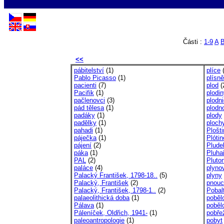
Části :
1-9
A
<<
pábitelství
(1)
plíce
(
Pablo Picasso
(1)
plísně
pacienti
(7)
plod
(
Pacifik
(1)
plodi
pačlenovci
(3)
plodn
pád tělesa
(1)
plodn
padáky
(1)
plody
padělky
(1)
ploch
pahadi
(1)
Plošt
páječka
(1)
Plóti
pájení
(2)
Plude
páka
(1)
Pluha
PAL
(2)
Pluto
paláce
(4)
plyno
Palacký František, 1798-18..
(5)
plyny
Palacký, František
(2)
pnoucí
Palacký, František, 1798-1..
(2)
Pobal
palaeolithická doba
(1)
poběl
Pálava
(1)
poběl
Páleníček, Oldřich, 1941-
(1)
pobře
paleoantropologie
(1)
pobyt