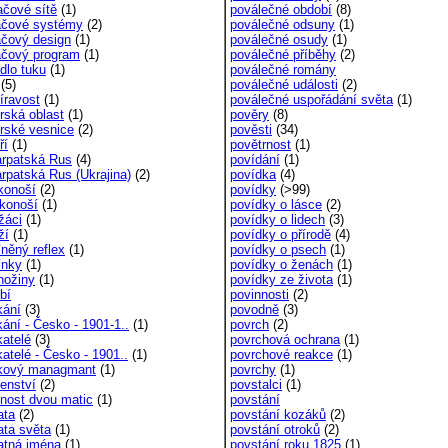
ačové sítě
(1)
poválečné období
(8)
ačové systémy
(2)
poválečné odsuny
(1)
ačový design
(1)
poválečné osudy
(1)
ačový program
(1)
poválečné příběhy
(2)
dlo tuku
(1)
poválečné romány
(5)
poválečné události
(2)
íravost
(1)
poválečné uspořádání světa
(1)
rská oblast
(1)
pověry
(8)
rské vesnice
(2)
pověsti
(34)
ří
(1)
povětrnost
(1)
rpatská Rus
(4)
povídání
(1)
rpatská Rus (Ukrajina)
(2)
povídka
(4)
konoší
(2)
povídky
(>99)
konoší
(1)
povídky o lásce
(2)
žáci
(1)
povídky o lidech
(3)
ží
(1)
povídky o přírodě
(4)
něný reflex
(1)
povídky o psech
(1)
ínky
(1)
povídky o ženách
(1)
ožiny
(1)
povídky ze života
(1)
bí
povinnosti
(2)
kání
(3)
povodně
(3)
kání - Česko - 1901-1..
(1)
povrch
(2)
katelé
(3)
povrchová ochrana
(1)
atelé - Česko - 1901..
(1)
povrchové reakce
(1)
kový managmant
(1)
povrchy
(1)
enství
(2)
povstalci
(1)
nost dvou matic
(1)
povstání
ata
(2)
povstání kozáků
(2)
ata světa
(1)
povstání otroků
(2)
atná jména
(1)
povstání roku 1825
(1)