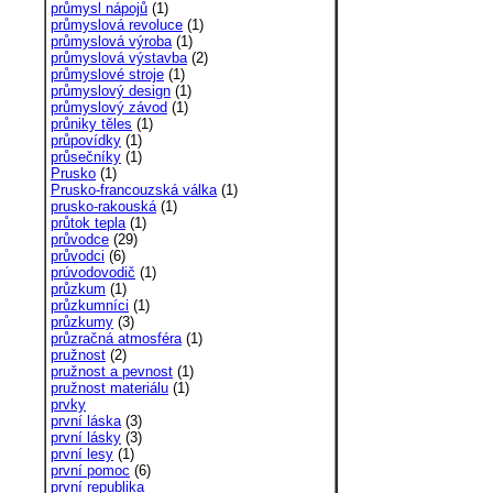
průmysl nápojů
(1)
průmyslová revoluce
(1)
průmyslová výroba
(1)
průmyslová výstavba
(2)
průmyslové stroje
(1)
průmyslový design
(1)
průmyslový závod
(1)
průniky těles
(1)
průpovídky
(1)
průsečníky
(1)
Prusko
(1)
Prusko-francouzská válka
(1)
prusko-rakouská
(1)
průtok tepla
(1)
průvodce
(29)
průvodci
(6)
prúvodovodič
(1)
průzkum
(1)
průzkumníci
(1)
průzkumy
(3)
průzračná atmosféra
(1)
pružnost
(2)
pružnost a pevnost
(1)
pružnost materiálu
(1)
prvky
první láska
(3)
první lásky
(3)
první lesy
(1)
první pomoc
(6)
první republika