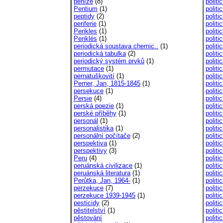
peníze
(8)
politi
Pentium
(1)
politi
peptidy
(2)
politi
periferie
(1)
politi
Perikles
(1)
polit
Periklés
(1)
politi
periodická soustava chemic..
(1)
polit
periodická tabulka
(2)
polit
periodický systém prvků
(1)
politi
permutace
(1)
politi
pernatuškovití
(1)
politi
Perner, Jan, 1815-1845
(1)
politi
persekuce
(1)
politi
Persie
(4)
politi
perská poezie
(1)
politi
perské příběhy
(1)
politi
personál
(1)
politi
personalistika
(1)
polit
personální počítače
(2)
polit
perspektiva
(1)
politi
perspektivy
(3)
polit
Peru
(4)
politi
peruánská civilizace
(1)
politi
peruánská literatura
(1)
politi
Perůtka, Jan, 1964-
(1)
politi
perzekuce
(7)
polit
perzekuce 1939-1945
(1)
politi
pesticidy
(2)
politi
pěstitelství
(1)
polit
pěstování
politi