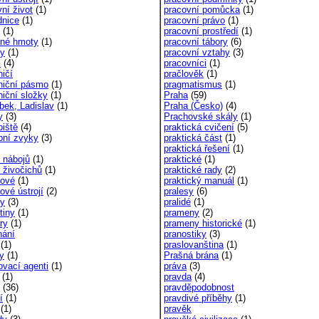
ní život
(1)
pracovní pomůcka
(1)
dnice
(1)
pracovní právo
(1)
(1)
pracovní prostředí
(1)
né hmoty
(1)
pracovní tábory
(6)
y
(1)
pracovní vztahy
(3)
í
(4)
pracovníci
(1)
ničí
pračlověk
(1)
niční pásmo
(1)
pragmatismus
(1)
niční složky
(1)
Praha
(59)
bek, Ladislav
(1)
Praha (Česko)
(4)
y
(3)
Prachovské skály
(1)
biště
(4)
praktická cvičení
(5)
bní zvyky
(3)
praktická část
(1)
praktická řešení
(1)
 nábojů
(1)
praktické
(1)
 živočichů
(1)
praktické rady
(2)
ové
(1)
praktický manuál
(1)
ové ústrojí
(2)
pralesy
(6)
y
(3)
pralidé
(1)
tiny
(1)
prameny
(2)
ry
(1)
prameny historické
(1)
nání
pranostiky
(3)
(1)
praslovanština
(1)
ky
(1)
Prašná brána
(1)
ovací agenti
(1)
práva
(3)
(1)
pravda
(4)
(36)
pravděpodobnost
í
(1)
pravdivé příběhy
(1)
(1)
pravěk