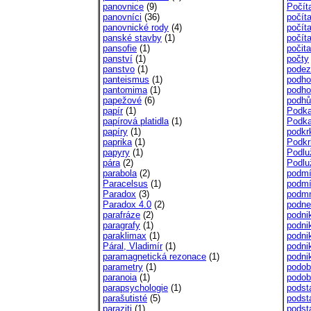
panovnice
(9)
Počít
panovníci
(36)
počít
panovnické rody
(4)
počít
panské stavby
(1)
počít
pansofie
(1)
počita
panství
(1)
počty
panstvo
(1)
podez
panteismus
(1)
podho
pantomima
(1)
podho
papežové
(6)
podhů
papír
(1)
Podka
papírová platidla
(1)
Podka
papíry
(1)
podkr
paprika
(1)
Podkr
papyry
(1)
Podlu
pára
(2)
Podlu
parabola
(2)
podmí
Paracelsus
(1)
podm
Paradox
(3)
podmn
Paradox 4.0
(2)
podne
parafráze
(2)
podni
paragrafy
(1)
podni
paraklimax
(1)
podni
Páral, Vladimír
(1)
podnik
paramagnetická rezonace
(1)
podni
parametry
(1)
podob
paranoia
(1)
podob
parapsychologie
(1)
podst
parašutisté
(5)
podst
paraziti
(1)
podst