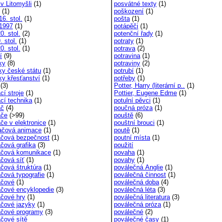
v Litomyšli
(1)
posvátné texty
(1)
(1)
poškození
(1)
16. stol.
(1)
pošta
(1)
-1997
(1)
potápěči
(1)
0. stol.
(2)
potenční řady
(1)
. stol.
(1)
potraty
(1)
0. stol.
(1)
potrava
(2)
í
(9)
potravina
(1)
ky
(8)
potraviny
(2)
ky české státu
(1)
potrubí
(1)
ky křesťanství
(1)
potřeby
(1)
(3)
Potter, Harry (literární p..
(1)
cí stroje
(1)
Pottier, Eugene Edme
(1)
ací technika
(1)
potulní pěvci
(1)
ač
(4)
poučná próza
(1)
ače
(>99)
pouště
(6)
če v elektronice
(1)
pouštní brouci
(1)
ačová animace
(1)
poutě
(1)
ačová bezpečnost
(1)
poutní místa
(1)
ačová grafika
(3)
použití
ačová komunikace
(1)
povaha
(1)
ačová síť
(1)
povahy
(1)
ačová štruktúra
(1)
poválečná Anglie
(1)
ačová typografie
(1)
poválečná činnost
(1)
ačové
(1)
poválečná doba
(4)
ačové encyklopedie
(3)
poválečná léta
(3)
ačové hry
(1)
poválečná literatura
(3)
ačové jazyky
(1)
poválečná próza
(1)
ačové programy
(3)
poválečné
(2)
ačové sítě
poválečné časy
(1)