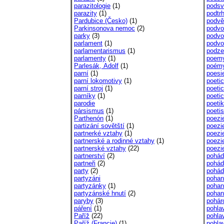
parazitologie
(1)
podsv
parazity
(1)
podtr
Pardubice (Česko)
(1)
podv
Parkinsonova nemoc
(2)
podvo
parky
(3)
podvo
parlament
(1)
podvo
parlamentarismus
(1)
podze
parlamenty
(1)
poem
Parlesák, Adolf
(1)
poém
parní
(1)
poesi
parní lokomotivy
(1)
poeti
parní stroj
(1)
poeti
parníky
(1)
poeti
parodie
poeti
pársismus
(1)
poeti
Parthenón
(1)
poezi
partizání sovětští
(1)
poezi
partnerké vztahy
(1)
poezi
partnerské a rodinné vztahy
(1)
poezi
partnerské vztahy
(22)
poezi
partnerství
(2)
pohád
partneři
(2)
pohád
party
(2)
pohád
partyzáni
pohan
partyzánky
(1)
pohan
partyzánské hnutí
(2)
pohan
paryby
(3)
pohár
páření
(1)
pohla
Paříž
(22)
pohla
Paříž (Francie)
(1)
pohlav