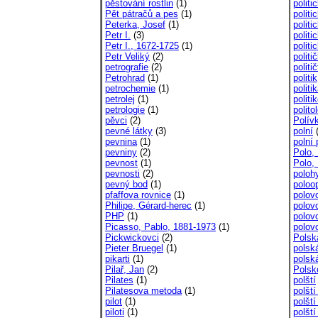
pěstování rostlin
(1)
polit
Pět pátračů a pes
(1)
politi
Peterka, Josef
(1)
polit
Petr I.
(3)
politi
Petr I., 1672-1725
(1)
politi
Petr Veliký
(2)
politi
petrografie
(2)
politi
Petrohrad
(1)
politik
petrochemie
(1)
politi
petrolej
(1)
politi
petrologie
(1)
polito
pěvci
(2)
Polív
pevné látky
(3)
polní
(
pevnina
(1)
polní 
pevniny
(2)
Polo,
pevnost
(1)
Polo,
pevnosti
(2)
poloh
pevný bod
(1)
poloo
pfaffova rovnice
(1)
polov
Philipe, Gérard-herec
(1)
polov
PHP
(1)
polov
Picasso, Pablo, 1881-1973
(1)
polov
Pickwickovci
(2)
Polsk
Pieter Bruegel
(1)
polská
pikarti
(1)
polsk
Pilař, Jan
(2)
Polsk
Pilates
(1)
polští
Pilatesova metoda
(1)
polští
pilot
(1)
polští
piloti
(1)
polští