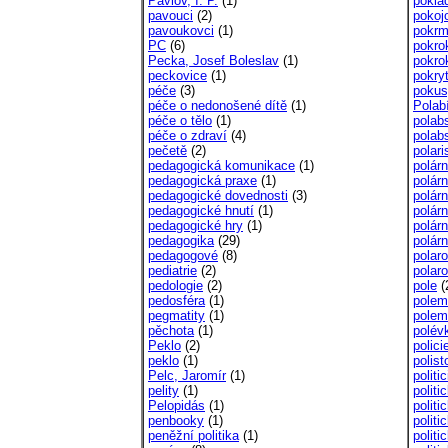
Pavlov, I. P.
(1)
pokla
pavouci
(2)
pokojo
pavoukovci
(1)
pokr
PC
(6)
pokro
Pecka, Josef Boleslav
(1)
pokro
peckovice
(1)
pokry
péče
(3)
pokus
péče o nedonošené dítě
(1)
Polab
péče o tělo
(1)
polab
péče o zdraví
(4)
polab
pečetě
(2)
polar
pedagogická komunikace
(1)
polárn
pedagogická praxe
(1)
polár
pedagogické dovednosti
(3)
polárn
pedagogické hnutí
(1)
polárn
pedagogické hry
(1)
polár
pedagogika
(29)
polárn
pedagogové
(8)
polaro
pediatrie
(2)
polaro
pedologie
(2)
pole
(
pedosféra
(1)
polem
pegmatity
(1)
polem
pěchota
(1)
polév
Peklo
(2)
polici
peklo
(1)
polis
Pelc, Jaromír
(1)
politic
pelity
(1)
politi
Pelopidás
(1)
politi
penbooky
(1)
polit
peněžní politika
(1)
politi