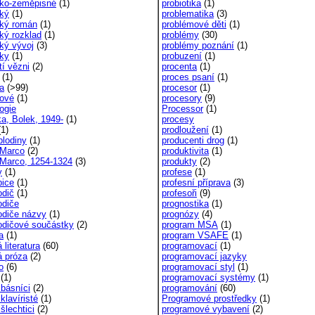
icko-zeměpisné
(1)
probiotika
(1)
cký
(1)
problematika
(3)
ický román
(1)
problémové děti
(1)
cký rozklad
(1)
problémy
(30)
cký vývoj
(3)
problémy poznání
(1)
čky
(1)
probuzení
(1)
čtí vězni
(2)
procenta
(1)
(1)
proces psaní
(1)
ka
(>99)
procesor
(1)
kové
(1)
procesory
(9)
logie
Processor
(1)
ka, Bolek, 1949-
(1)
procesy
1)
prodloužení
(1)
plodiny
(1)
producenti drog
(1)
 Marco
(2)
produktivita
(1)
 Marco, 1254-1324
(3)
produkty
(2)
y
(1)
profese
(1)
pice
(1)
profesní příprava
(3)
odič
(1)
profesoři
(9)
odiče
prognostika
(1)
odiče názvy
(1)
prognózy
(4)
odičové součástky
(2)
program MSA
(1)
a
(1)
program VSAFE
(1)
 literatura
(60)
programovací
(1)
á próza
(2)
programovací jazyky
o
(6)
programovací styl
(1)
(1)
programovací systémy
(1)
 básníci
(2)
programování
(60)
 klavíristé
(1)
Programové prostředky
(1)
 šlechtici
(2)
programové vybavení
(2)