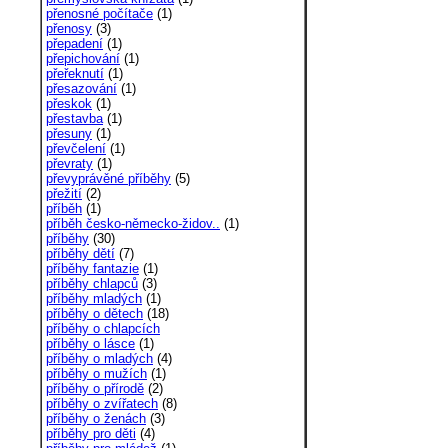
přenosné počítače
(1)
přenosy
(3)
přepadení
(1)
přepichování
(1)
přeřeknutí
(1)
přesazování
(1)
přeskok
(1)
přestavba
(1)
přesuny
(1)
převčelení
(1)
převraty
(1)
převyprávěné příběhy
(5)
přežití
(2)
příběh
(1)
příběh česko-německo-židov..
(1)
příběhy
(30)
příběhy dětí
(7)
příběhy fantazie
(1)
příběhy chlapců
(3)
příběhy mladých
(1)
příběhy o dětech
(18)
příběhy o chlapcích
příběhy o lásce
(1)
příběhy o mladých
(4)
příběhy o mužích
(1)
příběhy o přírodě
(2)
příběhy o zvířatech
(8)
příběhy o ženách
(3)
příběhy pro děti
(4)