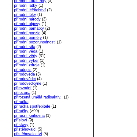
přírodní katastrofy
(3)
přírodní látky
(1)
přírodní léčitelství
(2)
přírodní léky
(1)
přírodní národy
(3)
přírodní objevy
(1)
přírodní památky
(2)
přírodní poezie
(4)
přírodní poměry
(1)
přírodní pozoruhodnosti
(1)
přírodní síla
(2)
přírodní věda
(1)
přírodní vědy
(31)
přírodní výběr
(1)
přírodní zdroje
(1)
přírodopis
(2)
přírodověda
(3)
přírodovědci
(4)
přírodovědkyně
(1)
přirovnání
(1)
přirozená
(1)
přirozená umělá radioaktiv..
(1)
příručka
příručka spotřebitele
(1)
příručky
(>99)
příruční knihovna
(1)
přísloví
(9)
přístavy
(1)
přistěhovalci
(5)
přistěhovalectví
(5)