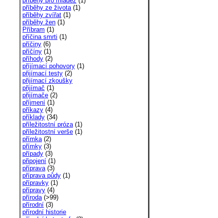
příběhy pro mládež
(1)
příběhy ze života
(1)
příběhy zvířat
(1)
příběhy žen
(1)
Příbram
(1)
příčina smrti
(1)
příčiny
(6)
příčíny
(1)
příhody
(2)
příjímací pohovory
(1)
přijímací testy
(2)
přijímací zkoušky
přijímač
(1)
přijímače
(2)
příjmení
(1)
příkazy
(4)
příklady
(34)
příležitostní próza
(1)
příležitostní verše
(1)
přímka
(2)
přímky
(3)
případy
(3)
připojení
(1)
příprava
(3)
příprava půdy
(1)
přípravky
(1)
přípravy
(4)
příroda
(>99)
přírodní
(3)
přírodní historie