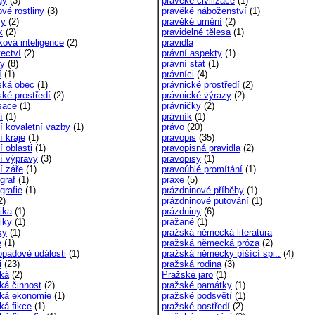
dy
(3)
pravěké civilizace
(1)
vé rostliny
(3)
pravěké náboženství
(1)
my
(2)
pravěké umění
(2)
k
(2)
pravidelné tělesa
(1)
ková inteligence
(2)
pravidla
tectví
(2)
právní aspekty
(1)
y
(8)
právní stát
(1)
í
(1)
právníci
(4)
ská obec
(1)
právnické prostředí
(2)
ské prostředí
(2)
právnické výrazy
(2)
isace
(1)
právničky
(2)
í
(1)
právník
(1)
ní kovaletní vazby
(1)
právo
(20)
í kraje
(1)
pravopis
(35)
í oblasti
(1)
pravopisná pravidla
(2)
ní výpravy
(3)
pravopisy
(1)
í záře
(1)
pravoúhlé promítání
(1)
graf
(1)
praxe
(5)
grafie
(1)
prázdninové příběhy
(1)
2)
prázdninové putování
(1)
ika
(1)
prázdniny
(6)
iky
(1)
pražané
(1)
ky
(1)
pražská německá literatura
e
(1)
pražská německá próza
(2)
topadové události
(1)
pražská německy píšící spi..
(4)
i
(23)
pražská rodina
(3)
cká
(2)
Pražské jaro
(1)
cká činnost
(2)
pražské památky
(1)
ická ekonomie
(1)
pražské podsvětí
(1)
cká fikce
(1)
pražské postředí
(2)