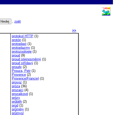
,
zpět
>>
protokol HTTP
(1)
protón
(1)
protoplast
(1)
protoplazmy
(1)
protozoologie
(1)
proud
(9)
proud stejnosměrný
(1)
proud střídavý
(1)
proudy
(2)
Prouza, Petr
(1)
Provence
(2)
Provence(Francie)
(1)
provoz
(1)
próza
(36)
prozaici
(4)
prozaikové
(1)
prózy
průběh
(2)
prúd
(1)
průměry
(1)
průmysl