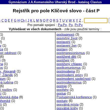
Gymnázium J.A.Komenského Uherský Brod
-
katalog
Clavius
Rejstřík pro pole Klíčové slovo - část P
B
C
D
E
F
G
H
Ch
I
J
K
L
M
N
O
P
Q
R
S
T
U
V
W
X
Y
Z
,
Pro pomalé spojení :
Pa-Pn
,
Po
,
Pr-Py
Vyhledávat ve všech dokumentech
-
zde jsou použité termíny :
1)
posloupnosti
(3)
(1)
posmrtný život
(2)
2)
postavení
(1)
ny
(1)
postavení žen
(1)
ice
(1)
postavy
(2)
ost odolnost
(1)
postimpresionismus
(1)
(6)
postižené děti
(1)
y
(3)
postižení
(2)
ina
(1)
postižený chlapec
(1)
nos
(1)
postkomunismus
(1)
k, Alexandr
(1)
postmoderna
(1)
ř, Zdeněk
(2)
postmoderní prózy
(1)
nium
(1)
postmoderní společnost
(1)
vá turbína
(1)
postmodernismus
(2)
(6)
postoje
(7)
 rostliny
(1)
postřehy
(2)
tí
(1)
postup
(1)
ohorská doba
(8)
Postupimská konference
(1)
ohorské
(1)
postupy
(6)
ží
(2)
posvátná místa
(2)
(1)
posvátné knihy
(1)