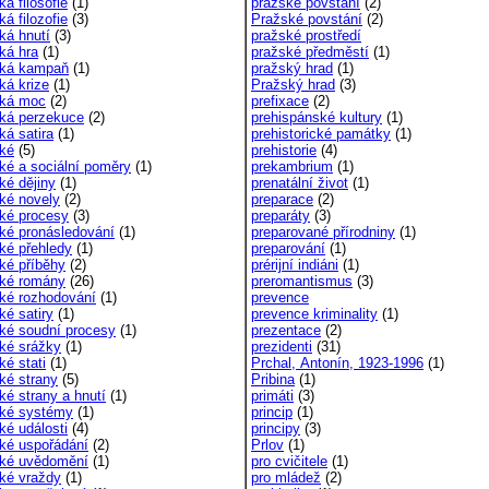
cká filosofie
(1)
pražské povstání
(2)
cká filozofie
(3)
Pražské povstání
(2)
cká hnutí
(3)
pražské prostředí
cká hra
(1)
pražské předměstí
(1)
ická kampaň
(1)
pražský hrad
(1)
cká krize
(1)
Pražský hrad
(3)
ická moc
(2)
prefixace
(2)
ická perzekuce
(2)
prehispánské kultury
(1)
cká satira
(1)
prehistorické památky
(1)
cké
(5)
prehistorie
(4)
cké a sociální poměry
(1)
prekambrium
(1)
cké dějiny
(1)
prenatální život
(1)
cké novely
(2)
preparace
(2)
cké procesy
(3)
preparáty
(3)
cké pronásledování
(1)
preparované přírodniny
(1)
cké přehledy
(1)
preparování
(1)
cké příběhy
(2)
prérijní indiáni
(1)
ické romány
(26)
preromantismus
(3)
ické rozhodování
(1)
prevence
cké satiry
(1)
prevence kriminality
(1)
ické soudní procesy
(1)
prezentace
(2)
cké srážky
(1)
prezidenti
(31)
cké stati
(1)
Prchal, Antonín, 1923-1996
(1)
cké strany
(5)
Pribina
(1)
cké strany a hnutí
(1)
primáti
(3)
ické systémy
(1)
princip
(1)
cké události
(4)
principy
(3)
cké uspořádání
(2)
Prlov
(1)
ické uvědomění
(1)
pro cvičitele
(1)
cké vraždy
(1)
pro mládež
(2)