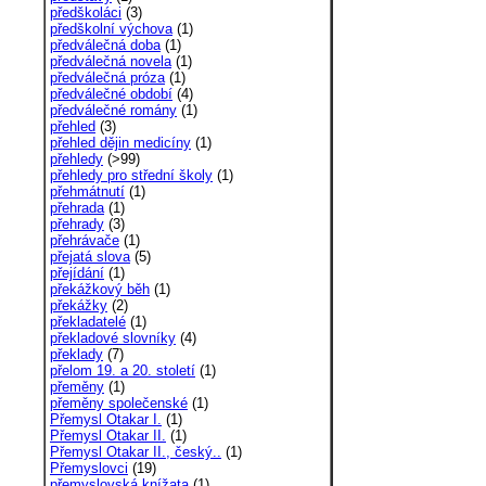
předškoláci
(3)
předškolní výchova
(1)
předválečná doba
(1)
předválečná novela
(1)
předválečná próza
(1)
předválečné období
(4)
předválečné romány
(1)
přehled
(3)
přehled dějin medicíny
(1)
přehledy
(>99)
přehledy pro střední školy
(1)
přehmátnutí
(1)
přehrada
(1)
přehrady
(3)
přehrávače
(1)
přejatá slova
(5)
přejídání
(1)
překážkový běh
(1)
překážky
(2)
překladatelé
(1)
překladové slovníky
(4)
překlady
(7)
přelom 19. a 20. století
(1)
přeměny
(1)
přeměny společenské
(1)
Přemysl Otakar I.
(1)
Přemysl Otakar II.
(1)
Přemysl Otakar II., český..
(1)
Přemyslovci
(19)
přemyslovská knížata
(1)