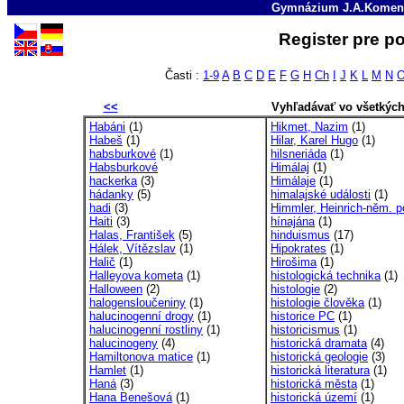
Gymnázium J.A.Komens
Register pre p
Časti :
1-9
A
B
C
D
E
F
G
H
Ch
I
J
K
L
M
N
<<
Vyhľadávať vo všetkýc
Habáni
(1)
Hikmet, Nazim
(1)
Habeš
(1)
Hilar, Karel Hugo
(1)
habsburkové
(1)
hilsneriáda
(1)
Habsburkové
Himálaj
(1)
hackerka
(3)
Himálaje
(1)
hádanky
(5)
himalajské události
(1)
hadi
(3)
Himmler, Heinrich-něm. po
Haiti
(3)
hínajána
(1)
Halas, František
(5)
hinduismus
(17)
Hálek, Vítězslav
(1)
Hipokrates
(1)
Halič
(1)
Hirošima
(1)
Halleyova kometa
(1)
histologická technika
(1)
Halloween
(2)
histologie
(2)
halogensloučeniny
(1)
histologie člověka
(1)
halucinogenní drogy
(1)
historice PC
(1)
halucinogenní rostliny
(1)
historicismus
(1)
halucinogeny
(4)
historická dramata
(4)
Hamiltonova matice
(1)
historická geologie
(3)
Hamlet
(1)
historická literatura
(1)
Haná
(3)
historická města
(1)
Hana Benešová
(1)
historická území
(1)