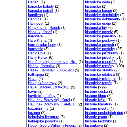
Hanáci
(1)
historická věda
(3)
hanácké balady
(1)
historické
(1)
hanácké nářečí
(1)
historické básně
(3)
handicap
(1)
historické detektivky
(2)
Hannibal
(1)
historické dokumenty
(1)
Hannover
(1)
historické eseje
(1)
Hanykovics, Radek
(1)
historické hry
(6)
Hanzlík, Josef
(1)
historické novely
(5)
hardware
historické památky
(1)
Haré Kršna
(4)
historické postavy
(1)
harmonické body
(1)
historické pověsti
(1)
harmonie
(3)
historické povídky
(25)
Harry Hole
(1)
historické průzkumy
(1)
Harry Potter
(6)
historické příběhy
(31)
Hasištejnský z Lobkovic, Bo..
(1)
historické reportáže
(1)
Hašek, Jaroslav
(3)
historické romány
(>99)
Hašek, Jaroslav, 1883-1923
(5)
historické stavby
(2)
hathajóga
(1)
historické události
(3)
Havaj
(4)
historický místopis
(1)
Havajské ostrovy
(2)
historický román
(1)
Havel, Václav, 1936-2011
(5)
historie
(>99)
havíři
(2)
historie česká
(1)
havířské příběhy
(1)
historie filmu
(2)
Havlíček Borovský, Karel
(1)
historie Iráku
(1)
Havlíček Borovský, Karel, 1..
(2)
historie literatury
(1)
hazardní hry
(1)
historie města
(4)
házená
(2)
historie posledních dnů
(1
hebrejská literatura
(3)
historie psaní
(1)
hebrejské povídky
(1)
historie techniky
(1)
Hegel, Georg Wilhelm Friedr..
(2)
historikové
(2)