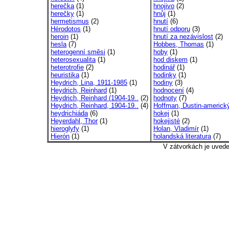
herečka
(1)
hnojivo
(2)
herečky
(1)
hnůj
(1)
hermetismus
(2)
hnutí
(6)
Hérodotos
(1)
hnutí odporu
(3)
heroin
(1)
hnutí za nezávislost
(2)
hesla
(7)
Hobbes, Thomas
(1)
heterogenní směsi
(1)
hoby
(1)
heterosexualita
(1)
hod diskem
(1)
heterotrofie
(2)
hodinář
(1)
heuristika
(1)
hodinky
(1)
Heydrich, Lina, 1911-1985
(1)
hodiny
(3)
Heydrich, Reinhard
(1)
hodnocení
(4)
Heydrich, Reinhard (1904-19..
(2)
hodnoty
(7)
Heydrich, Reinhard, 1904-19..
(4)
Hoffman, Dustin-americký
heydrichiáda
(6)
hokej
(1)
Heyerdahl, Thor
(1)
hokejisté
(2)
hieroglyfy
(1)
Holan, Vladimír
(1)
Hierón
(1)
holandská literatura
(7)
V zátvorkách je uved