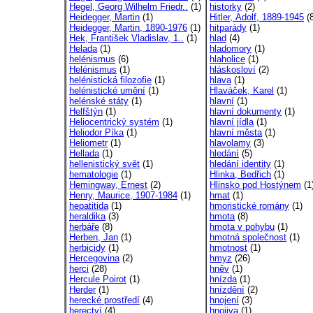
Hegel, Georg Wilhelm Friedr..
(1)
historky
(2)
Heidegger, Martin
(1)
Hitler, Adolf, 1889-1945
(8
Heidegger, Martin, 1890-1976
(1)
hitparády
(1)
Hek, František Vladislav, 1..
(1)
hlad
(4)
Helada
(1)
hladomory
(1)
helénismus
(6)
hlaholice
(1)
Helénismus
(1)
hláskosloví
(2)
helénistická filozofie
(1)
hlava
(1)
helénistické umění
(1)
Hlaváček, Karel
(1)
helénské státy
(1)
hlavní
(1)
Helfštýn
(1)
hlavní dokumenty
(1)
Heliocentrický systém
(1)
hlavní jídla
(1)
Heliodor Píka
(1)
hlavní města
(1)
Heliometr
(1)
hlavolamy
(3)
Hellada
(1)
hledání
(5)
hellenistický svět
(1)
hledání identity
(1)
hematologie
(1)
Hlinka, Bedřich
(1)
Hemingway, Ernest
(2)
Hlinsko pod Hostýnem
(1
Henry, Maurice, 1907-1984
(1)
hmat
(1)
hepatitida
(1)
hmoristické romány
(1)
heraldika
(3)
hmota
(8)
herbáře
(8)
hmota v pohybu
(1)
Herben, Jan
(1)
hmotná společnost
(1)
herbicidy
(1)
hmotnost
(1)
Hercegovina
(2)
hmyz
(26)
herci
(28)
hněv
(1)
Hercule Poirot
(1)
hnízda
(1)
Herder
(1)
hnízdění
(2)
herecké prostředí
(4)
hnojení
(3)
herectví
(4)
hnojiva
(1)