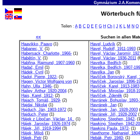
Gymnázium J.A.Komens
Wörterbuch fü
Teilen :
A
B
C
D
E
F
G
H
Ch
I
J
K
L
M
N
O
<<
Suchen in allen Mate
Haavikko, Paavo
(1)
Havel, Ludvík
(2)
Habanec, V.
(1)
Havel, Rudolf, 1911-1993
(1
Habersack, Charlotte, 1966-
(1)
Havel, Václav Jaromír, 192
Habětín, V.
(1)
Havel, Václav, 1936-2011
(
Habřina, Rajmund, 1907-1960
(1)
Havelka, Bedřich
(1)
Hadač, Emil
(1)
Havelka, Bedřich, 1907-19
Hádek, Cyril
(1)
Havelka, Jan
(3)
Hadot, Pierre, 1922-
(1)
Havlíček Borovský, Karel, 1
Hagen, Victor Wolfgang von
(1)
Havlíček, Jaroslav, 1896-19
Hahn, Ulla, 1946-
(1)
Havlíček, Karel, 1913-1983
Hailey, Arthur, 1920-2004
(7)
Havlíček, Miroslav, 1918-19
Hais, Karel, 1912-
(2)
Havlíček, Zdeněk
(1)
Hajach, Tomáš, 1929-
(2)
Havránek, Bohuslav, 1893-
Hajdaj, Nikolaj
(1)
Havránek, Jan
(1)
Hajduch, Ján, 1903-1972
(1)
Havránek, Jan, 1928-2003
(
Hajduch, Peter
(1)
Havránek, Jiří, 1928-2002
(
Hájek z Libočan, Václav, 14..
(1)
Hawking, Stephen, 1942-
(1
Hájek, Jaroslav, 1926-1974
(1)
Hawking, Stephen, 1942-2
Hájek, Jiří, 1919-1994
(3)
Hawkins Paula, 1972-
(1)
Hájek, Miloš
(1)
Hawthorne, Nathaniel, 1804-
Hájek, Petr
(1)
Hebák, Petr, 1940-
(1)