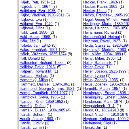
Hájek, Petr, 1951-
(1)
Hecker, Frank, 1963-
(1)
Hájíček, Jiří, 1967-
(7)
Hecker, Katrin, 1963-
(1)
Hajičková, Eva, 1935-
(1)
Hecker, Ulrich
(1)
Hajko, Vladimír, 1920-2011
(3)
Hečko, František, 1905-19
Hájková, Eva
(1)
Hegel, Georg Wilhelm Friedr
Hájková, Eva, 1949-
(1)
Heidegger, Martin, 1889-19
Hájková, Jiřina
(1)
Heine, Heinrich, 1797-1856
Hakl, Emil, 1958-
(2)
Heinzmann, Richard
(1)
Hakl, Marek, 1968-
(1)
Heissenbüttel, Helmut
(1)
Hála, Ján
(1)
Hejcman, Pavel, 1927-
(1)
Halada, Jan, 1942-
(5)
Hejda, Stanislav, 1928-199
Halas, František, 1901-1949
Hejkalová, Markéta, 1960-
(
Hálek, Vítězslav, 1835-1874
(8)
Hejl, Vilém, 1934-1989
(1)
Hall, Donald
(1)
Hejný, Milan, 1936-
(1)
Halliburton, Richard, 1900-..
(2)
Heller, Barbara R.
(1)
Halliday, David, 1916-
(5)
Heller, David
(1)
Halpern, Howard M.
(1)
Heller, Joseph, 1923-1999
(
Hamann, Richard
(1)
Heller, Lynne
(1)
Hamerský, Milan
(1)
Helus, Zdeněk, 1935-
(1)
Hammett, Dashiell, 1894-1961
(1)
Helus, Zdeněk, 1935-2016
(
Hammond, George Simms, 1921-
(1)
Hemelík, Martin, 1957-
(1)
Hampl, František, 1901-1977
(1)
Hemingway, Ernest, 1898-
Hamplová, Sylva, 1935-
(1)
Hemingway, Ernest, 1899-
Hamsun, Knut, 1859-1952
(1)
Henderson, Mark, 1974-
(1)
Hamšík, Dušan
(1)
Hengstebeck, R. J.
(1)
Hamšík, Dušan, 1930-1985
(4)
Henry, O., 1862-1910
(8)
Hanák, Bohumír
(1)
Henzl, Vladimír, 1910-1978
Hanák, Jakub, 1983-
(1)
Hepburn, Katharine, 1909-2
Hanák, Ludvík
(1)
Herbenová, Olga
(1)
Hanák, Lumír
(1)
Hercik, Jiří
(1)