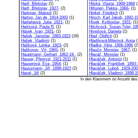
Hartl, Břetislav
(1)
Hilská, Vlasta, 1909-1968
(
Hartl, Břetislav, 1927-
(2)
Hiltunen, Pekka, 1966-
(1)
Hartman, Matouš
(1)
Hinkel, Friedrich
(1)
Hartog, Jan de, 1914-2002
(1)
Hirsch, Karl Jakob, 1892-19
Hartwigová, Julia, 1921-
(1)
Hísek, Květoslav, 1931-
(1)
Hartzová, Paula R.
(1)
Hitchcock, Susan Tyler, 195
Hásek, Ivan, 1931-
(1)
Hivešová, Daniela
(1)
Hašek, Jaroslav, 1883-1923
(18)
Hlad, Oldřich
(1)
Hašek, Vladimír
(1)
Hladíková-Milerová, Anna
(
Hašková, Lenka, 1923-
(2)
Hladká, Věra, 1906-1986
(2
Haškovec, Vít, 1965-
(1)
Hlaučo, Miroslav, 1967-
(1)
Hauptmann, Gerhart, 1862-19..
(2)
Hlaváč, Miroslav
(1)
Hauser, Přemysl, 1921-2011
(1)
Hlaváček, Antonín
(1)
Hauserová, Eva, 1954-
(1)
Hlaváček, František, 1893-1
Haussmann, Jiří, 1898-1923
(2)
Hlaváček, Luboš, 1929-200
Havel, Jiří
(2)
Hlaváček, Vladimír, 1898-19
In den Klammern ist Anzahl de