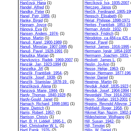
Hančová, Hana
(1)
Hercíková, Iva, 1935-2007
(
Handel, Alfred
(1)
Herczeg, János
(2)
Handke, Peter
(1)
Herčík, Ferdinand, 1905-19
Hanel, Petr, 1989-
(1)
Heresch, Elisabeth
(1)
Hanke, Birgid
(1)
Hériat, Philippe, 1898-1971
Hannam, Joyce
(1)
Herites, František, 1851-19.
Hánová, Eva
(1)
Herman, Artošt, 1932-
(1)
Hansen, Anders, 1974-
(1)
Herneck, Fridrich
(1)
Hanus, Martin
(1)
Hérodotos, ca 484-ca 425 p
Hanuš, Karel, 1900-1989
(1)
Herout, Pavel
(1)
Hanuš, Miroslav, 1907-1995
(5)
Herriot, James, 1916-1995
(
Hanuš, Pavel, 1928-1991
(1)
Herrmann, Ignát, 1854-193
Hanuška, Marian
(2)
Herrmann, Joachim, 1931-
(
Hanykovics, Radek, 1969-2007
(1)
Heskett, James L.
(1)
Hanzák, Jan, 1923-1994
(1)
Heslin, Jo-Ann
(1)
Hanzelka, Jiří
(3)
Hesse, Helge, 1963-
(1)
Hanzlík, František, 1954-
(2)
Hesse, Hermann, 1877-196
Hanzlík, Josef, 1938-
(2)
Hevier, Daniel
(1)
Hanzlík, Stanislav, 1878-19..
(1)
Hewings, Martin
(1)
Hanzlíková, Alena
(1)
Heyduk, Adolf, 1835-1923
(
Hanzová, Marie, 1944-
(1)
Heyduk, Josef, 1904-1994
(
Hardy, Thomas, 1840-1928
(5)
Heyerdahl, Thor, 1914-2002
Hardy-Gould, Janet
(1)
Heym, Stefan, 1913-2001
(
Harnach, Richard, 1898-1981
(1)
Higgins, Reynold Alleyne, 1
Harre, Dietrich
(1)
Highfield, Roger, 1958-
(1)
Harris, Robert, 1957-
(1)
Hikmet Ran, Nazim, 1902-
Harrison, Christy
(1)
Hildesheimer, Wolfgang
(1)
Hart, B. H. Liddell, 1895-1..
(2)
Hill, Susan, 1942-
(1)
Hart, Christopher W. L.
(1)
Hill, Timotej
(2)
Hartl Patrik, 1976-
(2)
Hillis, W. Daniel
(1)